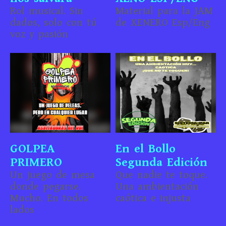
Rol musical. Sin
Material para la JAM
dados, solo con tú
de XENERO Esp/Eng
voz y pasión
GOLPEA
En el Bollo
PRIMERO
Segunda Edición
Un juego de mesa
Que nadie te toque.
donde pegarse.
Una ambientación
Mucho. En todos
caótica e injusta
lados