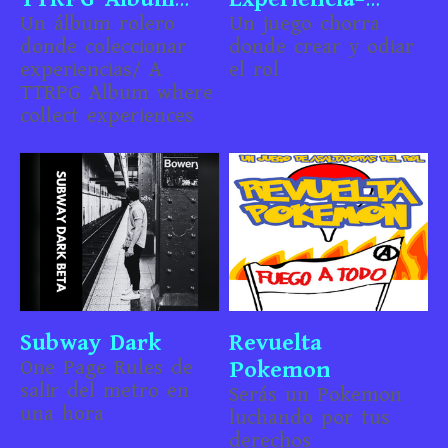
(SPA/ENG)
Un álbum rolero
Creación-
Un juego chorra
donde coleccionar
donde crear y odiar
Injugable-
experiencias/ A
el rol
Chorrijuego
TTRPG Album where
collect experiences
Subway Dark
Revuelta
One Page Rules de
Pokemon
salir del metro en
Serás un Pokemon
una hora
luchando por tus
derechos