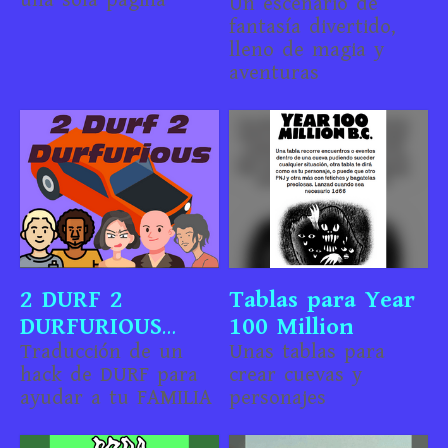
una sola página
Un escenario de
fantasía divertido,
lleno de magia y
aventuras
2 DURF 2
Tablas para Year
DURFURIOUS
100 Million
(Español)
Traducción de un
Unas tablas para
hack de DURF para
crear cuevas y
ayudar a tu FAMILIA
personajes