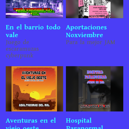
En el barrio todo
Aportaciones
vale
Noxviembre
Juego de
Para la mejor JAM
escaramuzas
cyberpunk
Aventuras en el
Hospital
viejo oeste
Paranormal