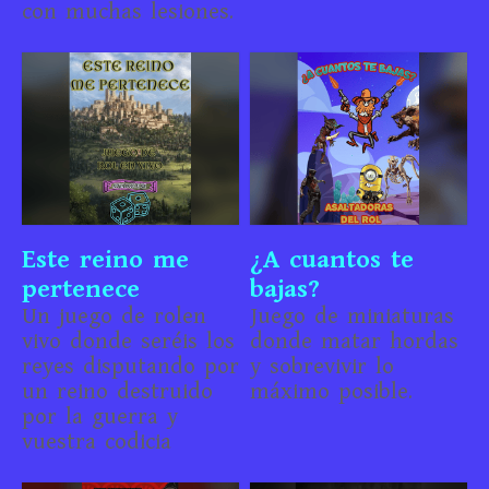
con muchas lesiones.
Este reino me
¿A cuantos te
pertenece
bajas?
Un juego de rolen
Juego de miniaturas
vivo donde seréis los
donde matar hordas
reyes disputando por
y sobrevivir lo
un reino destruido
máximo posible.
por la guerra y
vuestra codicia