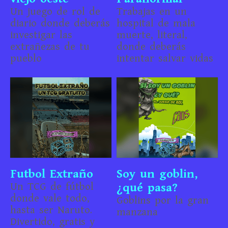
Un juego de rol de
Trabajas en un
diario donde deberás
hospital de mala
investigar las
muerte, literal,
extrañezas de tu
donde deberás
pueblo
intentar salvar vidas
Futbol Extraño
Soy un goblin,
Un TCG de fútbol
¿qué pasa?
donde vale todo,
Goblins por la gran
hasta ser Naruto.
manzana
Divertido, gratis y