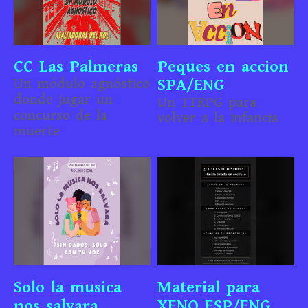
CC Las Palmeras
Peques en accion
Un módulo agnóstico
SPA/ENG
donde jugar un
Un TTRPG para
concurso de la
volver a la infancia
muerte
Solo la musica
Material para
nos salvara
XENO ESP/ENG