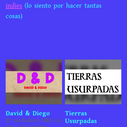
indies
(lo siento por hacer tantas
cosas)
David & Diego
Tierras
El verdadero D&D en
Usurpadas