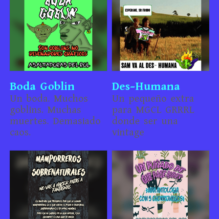
Boda Goblin
Des-Humana
Un boda. Muchos
Un pequeño extra
goblins. Muchas
para MGCL GRRRL
muertes. Demasiado
donde ser una
caos.
vintage