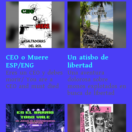
CEO o Muere
Un atisbo de
ESP/ENG
libertad
Eres un CEO y debes
Una aventura
morir/ You are a
dolorosa sobre
CEO and must died
monos explotados en
busca de libertad