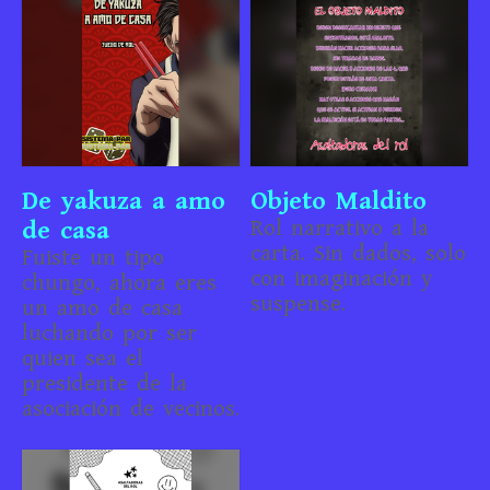
De yakuza a amo
Objeto Maldito
de casa
Rol narrativo a la
carta. Sin dados, solo
Fuiste un tipo
con imaginación y
chungo, ahora eres
suspense.
un amo de casa
luchando por ser
quien sea el
presidente de la
asociación de vecinos.