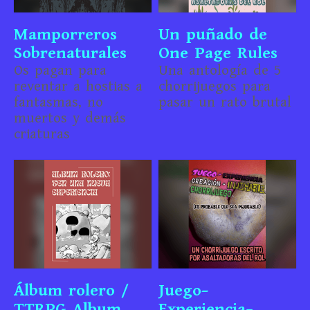
Mamporreros
Un puñado de
Sobrenaturales
One Page Rules
Os pagan para
Una antología de 5
reventar a hostias a
chorrijuegos para
fantasmas, no
pasar un rato brutal
muertos y demás
criaturas
Álbum rolero /
Juego-
TTRPG Album
Experiencia-