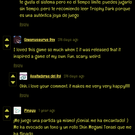
te gusta el sistema pero no el tiempo límite, puedes jugarlo
sin tiempo, pero te recomiendo leer Trophy Dark porque
es una auténtica joya de juego
Reply
Gowanusaurus Rex
276 days ago
I loved this game so much when I it was released that it
inspired a game of my own. Fun, scary, weird.
Reply
Asaltadoras del Rol
276 days ago
Ohh, i love your comment, it makes me very very happy!!!!!
Reply
Pinayu
1 year ago
¡Me juego una partida ya mismo! ¡Genial, me ha encantado! :)
Me ha evocado un tono y un rollo Shin Megami Tensei que me
ha flipado.