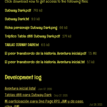
Click download now to get access to the following files:
Subway Dark.pdf
743 kB
Subway Dark.txt
9.3 kB
Ficha personaje Subway Dark.png
66 kB
Tríptico Tabla d66 Subway Dark.pdf
274 kB
TABLAS SUBWAY DARK.txt
6.5 kB
El peor transbordo de la historia. Aventura inicial.pdf
1.5 MB
El peor transbordo de la historia. Aventura inicial..txt
5.1 kB
Development log
Aventura inicial lista!
Jan 07, 2026
Tablas d66 para Subway Dark
Sep 27, 2025
Mi participación para One Page RPG JAM y de paso,
Jul 28, 2025
¡otra JAM!